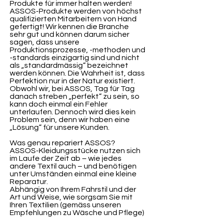
Produkte für immer halten werden!
ASSOS-Produkte werden von höchst
qualifizierten Mitarbeitern von Hand
gefertigt! Wir kennen die Branche
sehr gut und können darum sicher
sagen, dass unsere
Produktionsprozesse, -methoden und
-standards einzigartig sind und nicht
als „standardmässig“ bezeichnet
werden können. Die Wahrheit ist, dass
Perfektion nur in der Natur existiert.
Obwohl wir, bei ASSOS, Tag für Tag
danach streben „perfekt“ zu sein, so
kann doch einmal ein Fehler
unterlaufen. Dennoch wird dies kein
Problem sein, denn wir haben eine
„Lösung“ für unsere Kunden.
Was genau repariert ASSOS?
ASSOS-Kleidungsstücke nutzen sich
im Laufe der Zeit ab – wie jedes
andere Textil auch – und benötigen
unter Umständen einmal eine kleine
Reparatur.
Abhängig von Ihrem Fahrstil und der
Art und Weise, wie sorgsam Sie mit
Ihren Textilien (gemäss unseren
Empfehlungen zu Wäsche und Pflege)