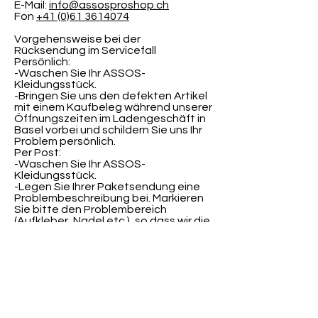
E-Mail:
info@assosproshop.ch
Fon
+41 (0)61 3614074
Vorgehensweise bei der
Rücksendung im Servicefall
Persönlich:
-Waschen Sie Ihr ASSOS-
Kleidungsstück.
-Bringen Sie uns den defekten Artikel
mit einem Kaufbeleg während unserer
Öffnungszeiten im Ladengeschäft in
Basel vorbei und schildern Sie uns Ihr
Problem persönlich.​
Per Post:
-Waschen Sie Ihr ASSOS-
Kleidungsstück.
-Legen Sie Ihrer Paketsendung eine
Problembeschreibung bei. Markieren
Sie bitte den Problembereich
(Aufkleber, Nadel etc.), so dass wir die
schadhafte Stelle sofort finden.
-Vergewissern Sie sich, dass Ihr
vollständiger Name, Anschrift sowie
Ihre Email-Adresse beigefügt sind.
-Legen Sie den Kaufbeleg bei.
-Verpacken Sie Ihre Sendung
sorgfältig und versenden Sie Ihr Paket
per Post.