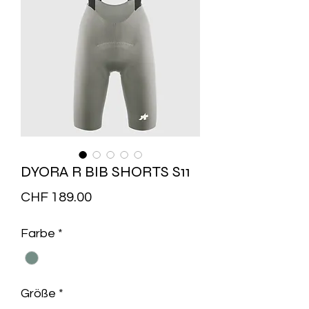
DYORA R BIB SHORTS S11
Preis
CHF 189.00
Farbe
*
Größe
*