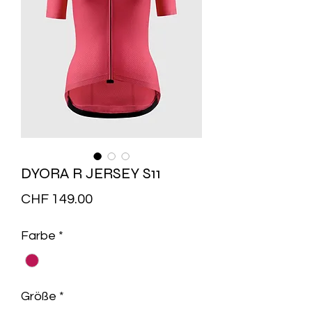
DYORA R JERSEY S11
Preis
CHF 149.00
Farbe
*
Größe
*