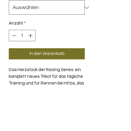
Anzahl
*
In den Warenkorb
Das Herzstück der Racing Series: ein
komplett neues Trikot für das tägliche
Training und für Rennen bei Hitze, das
auf bewährter Technologie basiert.
Das R S11 zeichnet sich durch sein
PRODUKTINFO
ultraleichtes, intensiv kühlendes
AirCell Textil und die Second-skin-
Das komplett neue DYORA R Trikot
Aerodynamik aus.
TECHNOLOGIE
S11 kombiniert renntaugliche
Aerodynamik mit extremer Kühlung