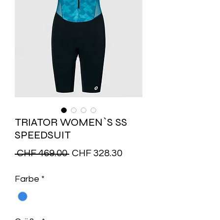
TRIATOR WOMEN`S SS
SPEEDSUIT
Standardpreis
Sale-
 CHF 469.00 
CHF 328.30
Preis
Farbe
*