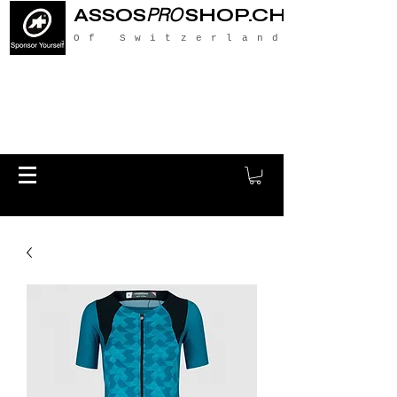
ASSOS
PRO
SHOP.CH
Of Switzerland