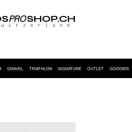
OS
SHOP.CH
PRO
Switzerland
B
GRAVEL
TRIATHLON
SIGNATURE
OUTLET
GOODIES