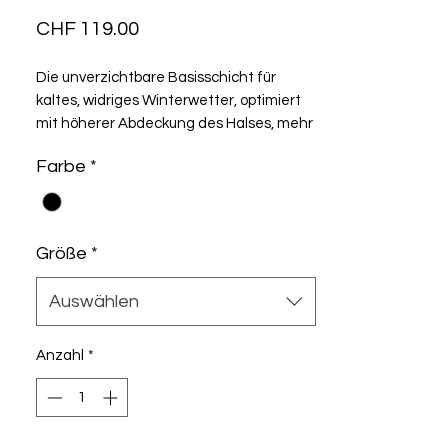
Preis
CHF 119.00
Die unverzichtbare Basisschicht für
kaltes, widriges Winterwetter, optimiert
mit höherer Abdeckung des Halses, mehr
Isolation an wichtigen Stelle und mehr
Farbe
*
Atmungsaktivität.
Größe
*
Auswählen
Anzahl
*