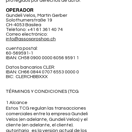
protegidos por derechos de autor.
OPERADOR
Gundeli Velos, Martín Gerber
Solothurnerstraße 19
CH-4053 Basilea
Teléfono:
+41 61 361 40 74
Correo electrónico:
info@assosproshop.ch
cuenta postal:
60-569591-1
IBAN: CH58
0900 0000 6056 9591 1
Datos bancarios CLER:
IBAN: CH66
0844 0707 6553 0000 0
BIC:
CLERCHBBXXX
TÉRMINOS Y CONDICIONES (TCG
1 Alcance
Estos TCG regulan las transacciones
comerciales entre la empresa Gundeli
Velos (en adelante, Gundeli Velos) y el
cliente (en adelante, el cliente).
autoritario
es la versión actual de los