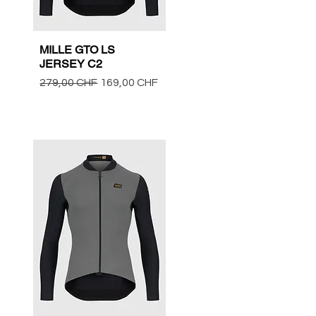
MILLE GTO LS
Vista rápida
JERSEY C2
Precio
Precio de oferta
279,00 CHF
169,00 CHF