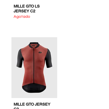
MILLE GTO LS
Vista rápida
JERSEY C2
Agotado
MILLE GTO JERSEY
Vista rápida