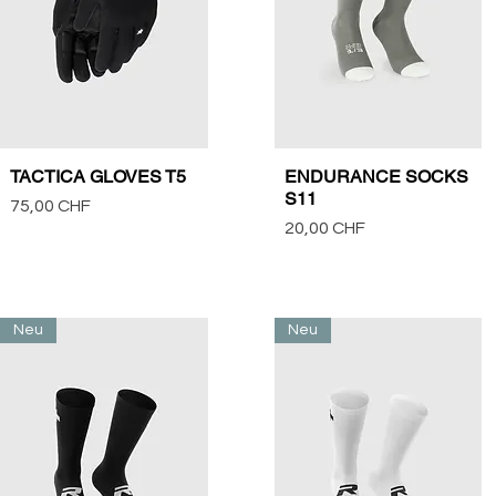
TACTICA GLOVES T5
ENDURANCE SOCKS
Vista rápida
Vista rápida
S11
Precio
75,00 CHF
Precio
20,00 CHF
Neu
Neu