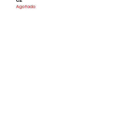
C2
Agotado
ta