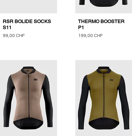
RSR BOLIDE SOCKS
THERMO BOOSTER
Vista rápida
Vista rápida
S11
P1
Precio
Precio
99,00 CHF
199,00 CHF