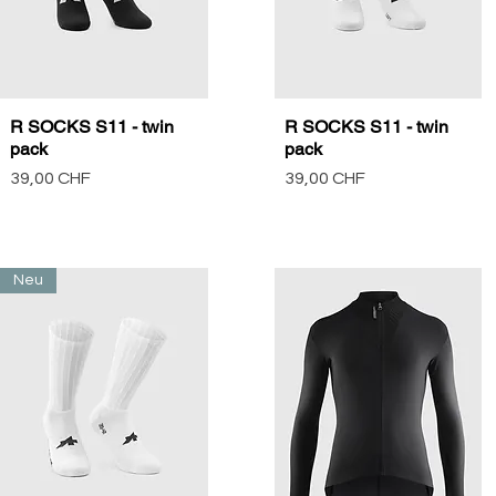
R SOCKS S11 - twin
R SOCKS S11 - twin
Vista rápida
Vista rápida
pack
pack
Precio
Precio
39,00 CHF
39,00 CHF
Neu