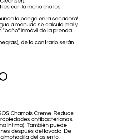
Cleanser).
les con la mano (¡no los
nunca la ponga en la secadora!
agua a menudo se calcula mal y
n "baño" inmóvil de la prenda
egras), de lo contrario serán
PO
ASSOS Chamois Creme. Reduce
 propiedades antibacterianas.
ona íntima). También puede
ones después del lavado. De
almohadilla del asiento.