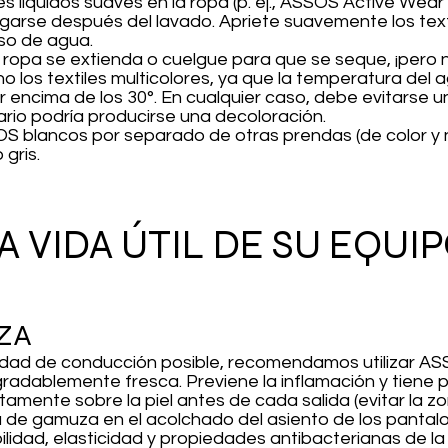
 líquidos suaves en la ropa (p. ej., ASSOS Active Wear 
ugarse después del lavado. Apriete suavemente los texti
eso de agua.
a ropa se extienda o cuelgue para que se seque, ¡pero 
 los textiles multicolores, ya que la temperatura del 
 encima de los 30°. En cualquier caso, debe evitarse u
ario podría producirse una decoloración.
OS blancos por separado de otras prendas (de color y n
gris.
 VIDA ÚTIL DE SU EQUI
ZA
idad de conducción posible, recomendamos utilizar 
 agradablemente fresca. Previene la inflamación y tiene
tamente sobre la piel antes de cada salida (evitar la z
a de gamuza en el acolchado del asiento de los pantal
ilidad, elasticidad y propiedades antibacterianas de la 