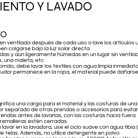
ENTO Y LAVADO
TO
en ventilada después de cada uso o lave los artículo
 colgarse bajo la luz solar directa.
as y aún ligeramente húmedas en un lugar sin ventila
, una maleta, etc.
rrido, debe lavar los textiles con agua limpia inmedi
el sudor permanece en la ropa, el material puede dañars
gnifica una carga para el material y las costuras de una
or separado de otras prendas o accesorios para evitar
prendas antes de lavarlas, con las costuras hacia fuera.
remalleras estén cerradas.
avar en la lavadora, use el ciclo suave con agua tibia (
e telas. Además, no utilice detergente en polvo.