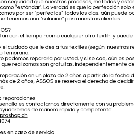
r con seguridad que nuestros procesos, métodos y est
 como "estándar". La verdad es que la perfección solo 
amos por ser "perfectos" todos los días, aún puede ocu
e tenemos una "solución" para nuestros clientes.
SOS?
n con el tiempo -como cualquier otro textil- y puede
y el cuidado que le des a tus textiles (según nuestra
 o temprano.
re podemos repararla por usted, y si se cae, aún es pos
 que realizamos son gratuitas, independientemente de
reparación en un plazo de 2 años a partir de la fecha 
 más de 2 años, ASSOS se reserva el derecho de decidir
e.
o reparaciones
 sencilla es contactarnos directamente con su problem
 ayudaremos de manera rápida y competente:
proshop.ch
14074
es en caso de servicio