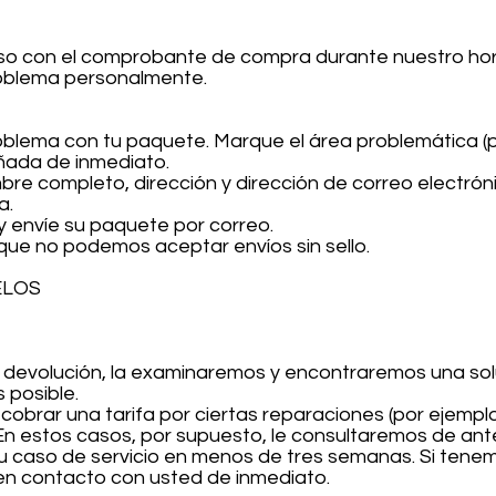
oso con el comprobante de compra durante nuestro hora
oblema personalmente.​
roblema con tu paquete. Marque el área problemática (p
ñada de inmediato.
re completo, dirección y dirección de correo electróni
a.
y envíe su paquete por correo.
que no podemos aceptar envíos sin sello.
ELOS
devolución, la examinaremos y encontraremos una solu
s posible.
obrar una tarifa por ciertas reparaciones (por ejemplo
. En estos casos, por supuesto, le consultaremos de an
u caso de servicio en menos de tres semanas. Si tenem
en contacto con usted de inmediato.