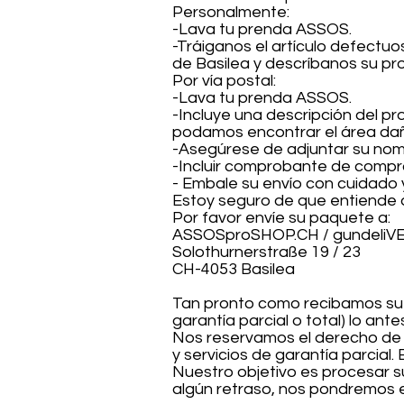
Personalmente:
-Lava tu prenda ASSOS.
-Tráiganos el artículo defectu
de Basilea y descríbanos su pr
Por vía postal:
-Lava tu prenda ASSOS.
-Incluye una descripción del p
podamos encontrar el área da
-Asegúrese de adjuntar su nomb
-Incluir comprobante de compr
- Embale su envío con cuidado 
Estoy seguro de que entiende 
Por favor envíe su paquete a:
ASSOSproSHOP.CH / gundeliV
Solothurnerstraße 19 / 23
CH-4053 Basilea
Tan pronto como recibamos su 
garantía parcial o total) lo ante
Nos reservamos el derecho de c
y servicios de garantía parcial
Nuestro objetivo es procesar s
algún retraso, nos pondremos 