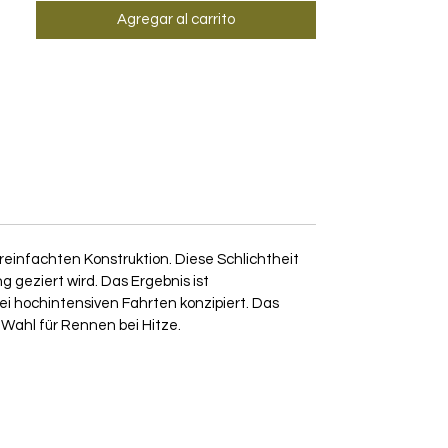
Agregar al carrito
einfachten Konstruktion. Diese Schlichtheit
 geziert wird. Das Ergebnis ist
ei hochintensiven Fahrten konzipiert. Das
e Wahl für Rennen bei Hitze.