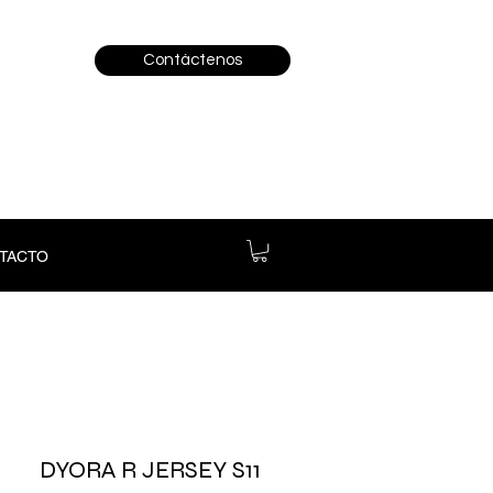
Contáctenos
TACTO
DYORA R JERSEY S11