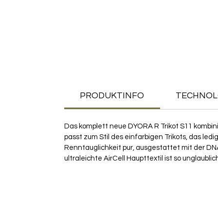
PRODUKTINFO
TECHNOL
Das komplett neue DYORA R Trikot S11 kombini
passt zum Stil des einfarbigen Trikots, das le
Renntauglichkeit pur, ausgestattet mit der DNA
ultraleichte AirCell Haupttextil ist so unglaubl