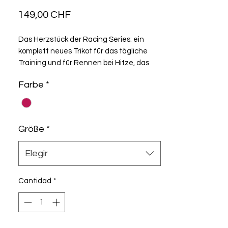
Precio
149,00 CHF
Das Herzstück der Racing Series: ein
komplett neues Trikot für das tägliche
Training und für Rennen bei Hitze, das
auf bewährter Technologie basiert. Das R
Farbe
*
S11 zeichnet sich durch sein
ultraleichtes, intensiv kühlendes AirCell
Textil und die Second-skin-Aerodynamik
aus.
Größe
*
Elegir
Cantidad
*