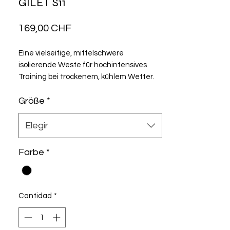
GILET S11
Precio
169,00 CHF
Eine vielseitige, mittelschwere
isolierende Weste für hochintensives
Training bei trockenem, kühlem Wetter.
Eine atmungsaktive Mischung aus
Größe
*
Thermotextilien sorgt für Wärme und drei
Taschen bieten praktischen Stauraum.
Elegir
Farbe
*
Cantidad
*