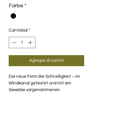
Farbe
*
Cantidad
*
Agregar al carrito
Die neue Form der Schnelligkeit – im
Windkanal getestet und mit am
Gewebe vorgenommenen
Refinements. Diese Kombination wird
für Sie zur schnellsten, leichtesten
PRODUKTINFO
und schärfsten Waffe im Kampf um
Sekunden.
Das bestmögliche Gleichgewicht
TECHNOLOGIE
zwischen Schnelligkeit und Halt.