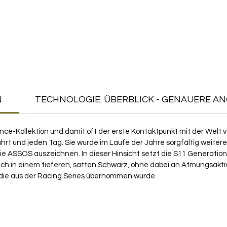
N
TECHNOLOGIE: ÜBERBLICK - GENAUERE A
nce-Kollektion und damit oft der erste Kontaktpunkt mit der Welt 
Fahrt und jeden Tag. Sie wurde im Laufe der Jahre sorgfältig weit
die ASSOS auszeichnen. In dieser Hinsicht setzt die S11 Generati
t sich in einem tieferen, satten Schwarz, ohne dabei an Atmungsakt
e, die aus der Racing Series übernommen wurde.