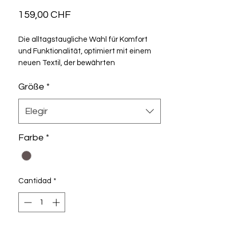
Precio
159,00 CHF
Die alltagstaugliche Wahl für Komfort
und Funktionalität, optimiert mit einem
neuen Textil, der bewährten
Trägertechnologie, einem
Größe
*
atmungsaktiveren Einsatz und
verbessertem Halt an den
Beinabschlüssen – all das bei
Elegir
reduziertem Gewicht und mit längerem
Bein für eine modernere Silhouette.
Farbe
*
Cantidad
*