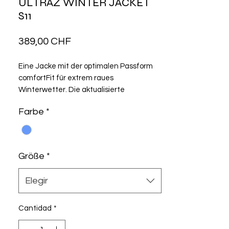
ULTRAZ WINTER JACKET
S11
Precio
389,00 CHF
Eine Jacke mit der optimalen Passform
comfortFit für extrem raues
Winterwetter. Die aktualisierte
Konstruktion reduziert das
Farbe
*
Gesamtvolumen und die neuen Textilien
erhöhen die Atmungsaktivität und
Elastizität, während sie gleichzeitig
einen kompletten sturmfesten Schutz
Größe
*
bieten.
Elegir
Cantidad
*