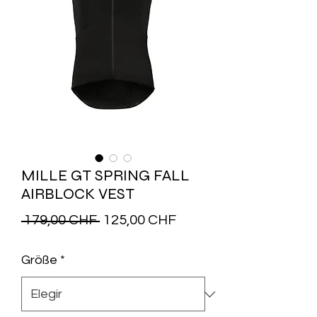
MILLE GT SPRING FALL
AIRBLOCK VEST
Precio
Precio
 179,00 CHF 
125,00 CHF
de
Größe
*
oferta