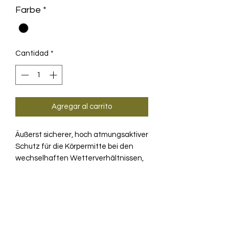
Farbe
*
Cantidad
*
Agregar al carrito
Äußerst sicherer, hoch atmungsaktiver
Schutz für die Körpermitte bei den
wechselhaften Wetterverhältnissen,
denen Sie im Frühling und Herbst
ausgesetzt sind.
PRODUKTINFO
Die Airblock-Weste für Frühling und
TECHNOLOGIE
Herbst ist die neueste Radweste in