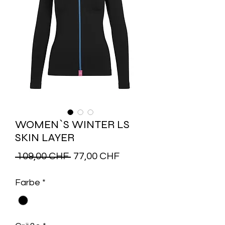
WOMEN`S WINTER LS
SKIN LAYER
Precio
Precio
 109,00 CHF 
77,00 CHF
de
Farbe
*
oferta