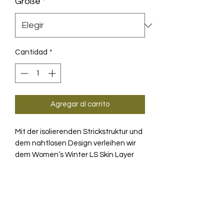
Größe
*
Cantidad
*
Agregar al carrito
Mit der isolierenden Strickstruktur und
dem nahtlosen Design verleihen wir
dem Women’s Winter LS Skin Layer
Eigenschaften, dank derer Sie unter
kalten und harten Bedingungen warm
PRODUKTINFO
und trocken bleiben – schon ab der
ersten Schicht.
Im Winter stellen sich besondere
TECHNOLOGIE
Herausforderungen, die in anderen